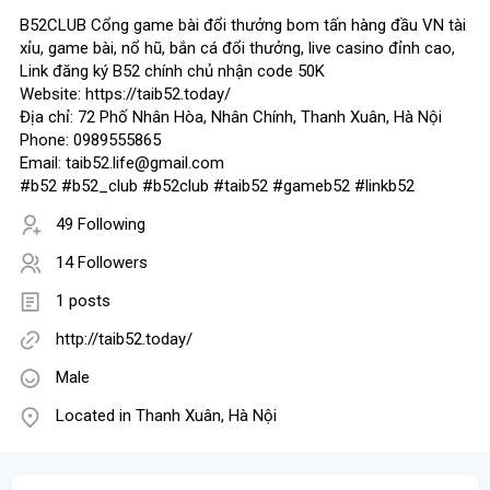
B52CLUB Cổng game bài đổi thưởng bom tấn hàng đầu VN tài
xỉu, game bài, nổ hũ, bắn cá đổi thưởng, live casino đỉnh cao,
Link đăng ký B52 chính chủ nhận code 50K
Website: https://taib52.today/
Địa chỉ: 72 Phố Nhân Hòa, Nhân Chính, Thanh Xuân, Hà Nội
Phone: 0989555865
Email: taib52.life@gmail.com
#b52 #b52_club #b52club #taib52 #gameb52 #linkb52
49 Following
14 Followers
1 posts
http://taib52.today/
Male
Located in Thanh Xuân, Hà Nội