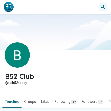
B52 Club
@taib52today
Timeline
Groups
Likes
Following
Followers
P
49
14