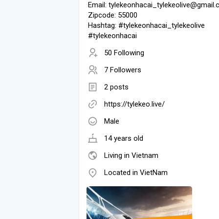
Email: tylekeonhacai_tylekeolive@gmail
Zipcode: 55000
Hashtag: #tylekeonhacai_tylekeolive
#tylekeonhacai
50 Following
7 Followers
2 posts
https://tylekeo.live/
Male
14 years old
Living in Vietnam
Located in VietNam