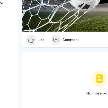
.com
Like
Comment
No more po