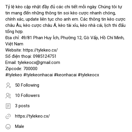
Tỷ lệ kèo cập nhật đầy đủ các chi tiết mỗi ngày. Chúng tôi tự
tin mang đến những thông tin soi kèo cược nhanh chóng,
chính xác, update liên tục cho anh em. Các thông tin kèo cược
châu Âu, kèo cược châu Á, kèo tài xỉu, kèo nhà cái, lịch thi đấu
tổng hợp.
Địa chỉ: 49/81 Phan Huy Ích, Phường 12, Gò Vấp, Hồ Chí Minh,
Việt Nam
Website: https://tylekeo.cx/
Số điện thoại: 0985124751
Email: tylekeocx@gmail.com
Zipcode: 700000
#tylekeo #tylekeonhacai #keonhacai #tylekeocx
50 Following
10 Followers
3 posts
https://tylekeo.cx/
Male