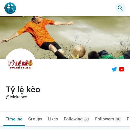
Tỷ lệ kèo
@tylekeocx
Timeline
Groups
Likes
Following
Followers
P
50
10