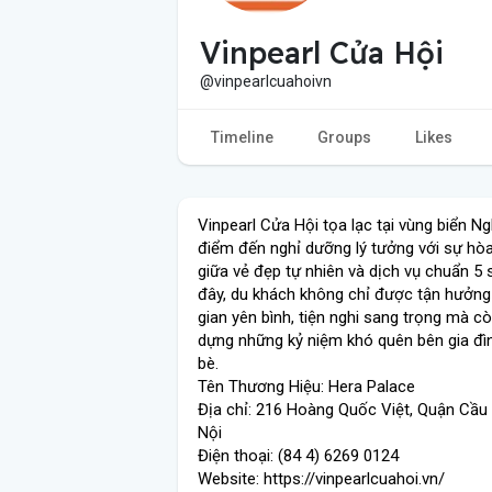
Vinpearl Cửa Hội
@vinpearlcuahoivn
Timeline
Groups
Likes
Vinpearl Cửa Hội tọa lạc tại vùng biển Ng
điểm đến nghỉ dưỡng lý tưởng với sự hò
giữa vẻ đẹp tự nhiên và dịch vụ chuẩn 5 
đây, du khách không chỉ được tận hưởn
gian yên bình, tiện nghi sang trọng mà c
dựng những kỷ niệm khó quên bên gia đì
bè.
Tên Thương Hiệu: Hera Palace
Địa chỉ: 216 Hoàng Quốc Việt, Quận Cầu 
Nội
Điện thoại: (84 4) 6269 0124
Website: https://vinpearlcuahoi.vn/