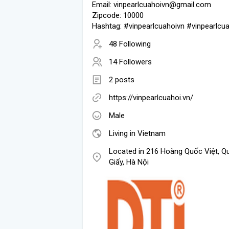
Email: vinpearlcuahoivn@gmail.com
Zipcode: 10000
Hashtag: #vinpearlcuahoivn #vinpearlcu
48 Following
14 Followers
2 posts
https://vinpearlcuahoi.vn/
Male
Living in Vietnam
Located in 216 Hoàng Quốc Việt, Q
Giấy, Hà Nội