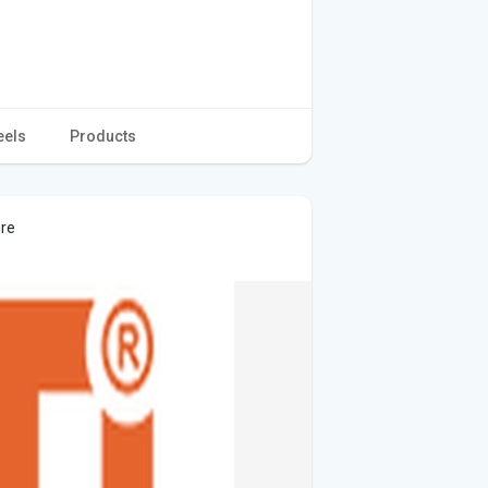
eels
Products
ure