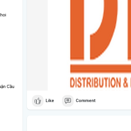
ahoi
uận Cầu
Like
Comment