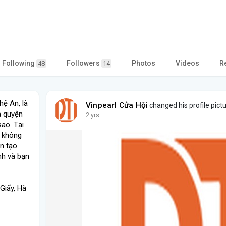
Following
Followers
Photos
Videos
R
48
14
hệ An, là
Vinpearl Cửa Hội
changed his profile pict
a quyện
2 yrs
sao. Tại
g không
òn tạo
nh và bạn
Giấy, Hà