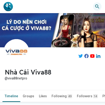
Nhà Cái Viva88
@viva88netpro
Timeline
Groups
Likes
Following
Followers
P
49
14