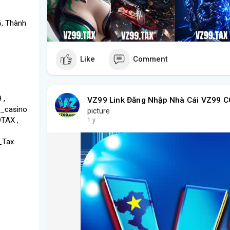
6, Thành
Like
Comment
 ,
VZ99 Link Đăng Nhập Nhà Cái VZ99 C
9_casino
picture
TAX ,
1 y
_Tax