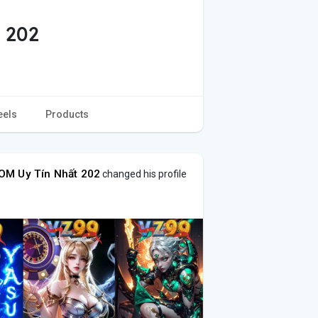
 202
eels
Products
OM Uy Tín Nhất 202
changed his profile