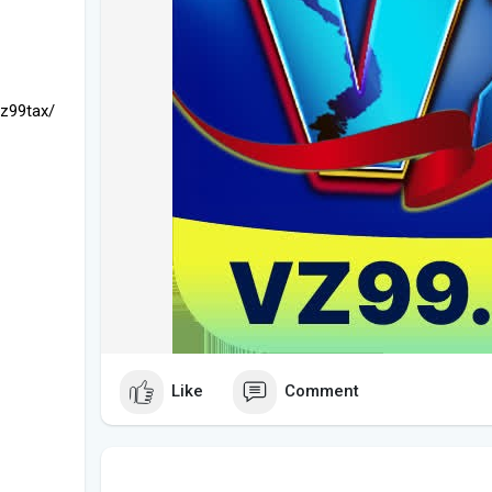
vz99tax/
Like
Comment