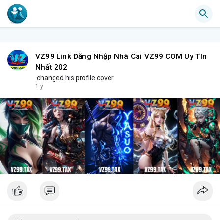
VZ99 Link Đăng Nhập Nhà Cái VZ99 COM Uy Tín
Nhất 202
changed his profile cover
1 y