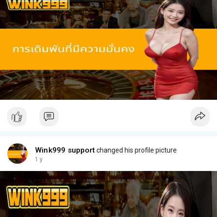
Wink999 support
changed his profile picture
1 y