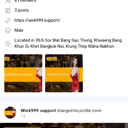
8 Followers
3 posts
https://wink999.support/
Male
Located in 39/6 Soi Wat Bang Sao Thong, Khwaeng Bang
Khun Si, Khet Bangkok Noi, Krung Thep Maha Nakhon
Wink999 support
changed his profile cover
1 y