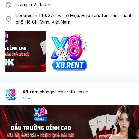
Living in Vietnam
Located in 110/27/1 Đ. Tô Hiệu, Hiệp Tân, Tân Phú, Thành
phố Hồ Chí Minh, Việt Nam
X8 rent
changed his profile cover
39 w