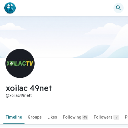
xoilac 49net
@xoilac49nett
Timeline
Groups
Likes
Following
Followers
P
49
7