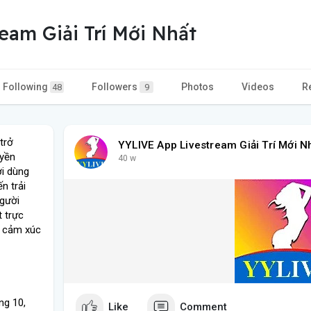
eam Giải Trí Mới Nhất
Following
Followers
Photos
Videos
R
48
9
trở
YYLIVE App Livestream Giải Trí Mới N
uyền
40 w
ời dùng
n trải
Người
 trực
ẻ cảm xúc
ng 10,
Like
Comment