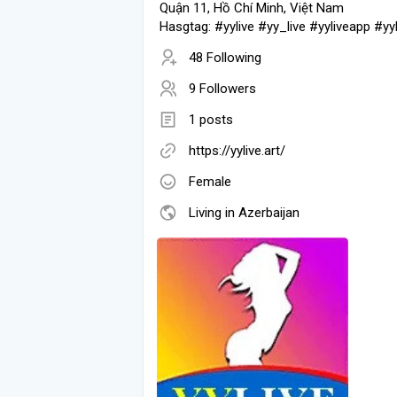
Quận 11, Hồ Chí Minh, Việt Nam
Hasgtag: #yylive #yy_live #yyliveapp #yyl
48 Following
9 Followers
1 posts
https://yylive.art/
Female
Living in Azerbaijan