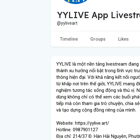
YYLIVE App Livestr
@yyliveart
Timeline
Groups
Likes
YYLIVE là một nền tảng livestream đang 
thành xu hướng nổi bật trong lĩnh vực tr
thông hiện đại. Với khả năng kết nối ngư
từ khắp nơi trên thế giới, YYLIVE mang đế
nghiệm tương tác sống động và thú vị. 
dùng không chỉ có thể xem các buổi phát
tiếp mà còn tham gia trò chuyện, chia s
và tạo dựng cộng đồng riêng của mình.
Website: https://yylive.art/
Hotline: 0987901127
Địa chỉ: 214/37 Đ. Hàn Hải Nguyên, Phườ