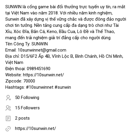
SUNWIN là cổng game bài đổi thưởng trực tuyến uy tín, ra mắt
tại Việt Nam vào năm 2018. Với nhiều năm kinh nghiệm,
Sunwin đã xây dựng vị thế vững chắc và được đông đảo người
chơi tin tưởng. Nền tảng cung cấp đa dạng trò chơi như Tài
Xỉu, Xóc Đĩa, Bắn Cá, Keno, Bầu Cua, Lô Đề và Thể Thao,
mang đến trải nghiệm giải trí đẳng cấp cho người dùng.
Tên Công Ty: SUNWIN
Email: 10sunwinnet@gmail.com
Địa chỉ: D15/6F2 Ấp 4B, Vĩnh Lộc B, Bình Chánh, Hồ Chí Minh,
Việt Nam
Điện thoại: 0989451690
Website: https://10sunwin.net/
Zipcode: 70000
Hashtags: #10sunwinnet #sunwin
50 Following
15 Followers
2 posts
https://10sunwin.net/