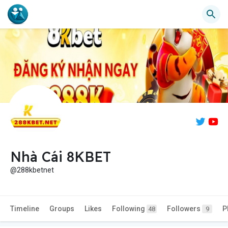
Nhà Cái 8KBET
@288kbetnet
Timeline
Groups
Likes
Following
Followers
P
48
9