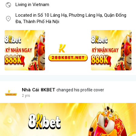
Living in Vietnam
Located in Số 10 Láng Hạ, Phường Láng Hạ, Quận Đống
Đa, Thành Phố Hà Nội
Nhà Cái 8KBET
changed his profile cover
2 yrs