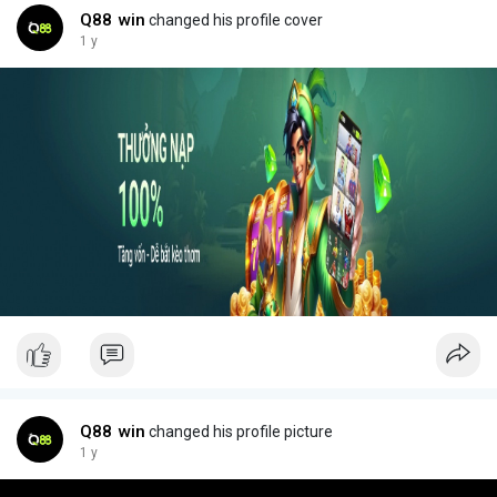
Q88 win
changed his profile cover
1 y
Q88 win
changed his profile picture
1 y