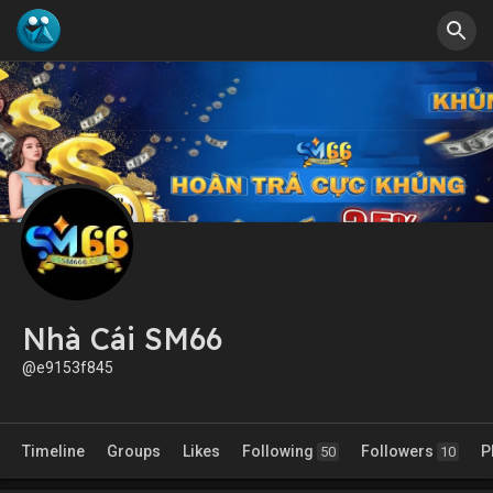
Nhà Cái SM66
@e9153f845
Timeline
Groups
Likes
Following
Followers
P
50
10