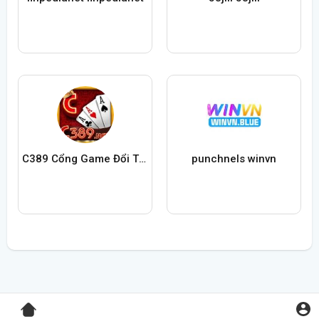
C389 Cổng Game Đổi Thưởng Hàng Đầu
punchnels winvn