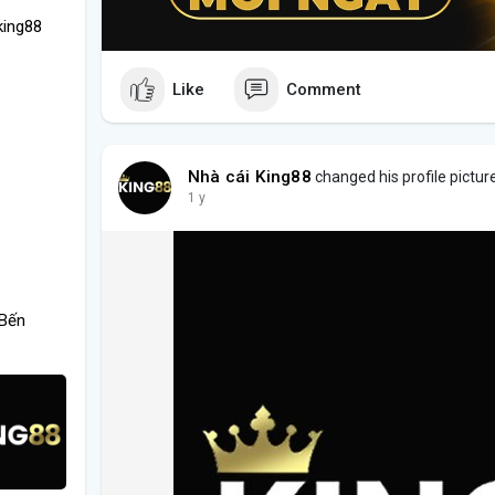
king88
Like
Comment
Nhà cái King88
changed his profile pictur
1 y
 Bến