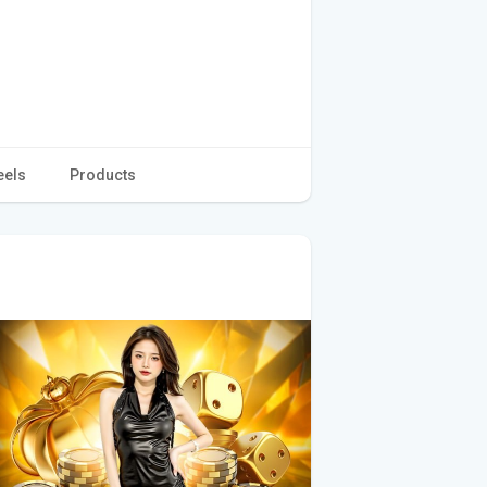
eels
Products