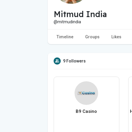
Mitmud India
@mitmudindia
Timeline
Groups
Likes
9 Followers
B9 Casino