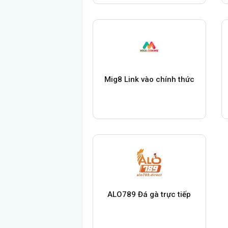
Mig8 Link vào chính thức
ALO789 Đá gà trực tiếp