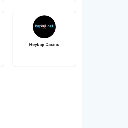
Heybaji Casino