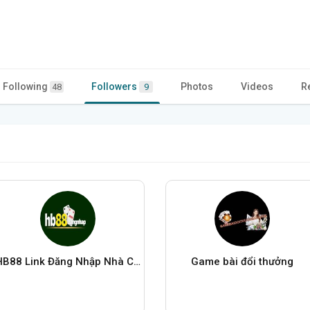
Following
Followers
Photos
Videos
R
48
9
HB88 Link Đăng Nhập Nhà Cái
Game bài đổi thưởng