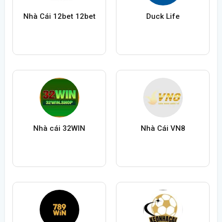
Nhà Cái 12bet 12bet
Duck Life
Nhà cái 32WIN
Nhà Cái VN8