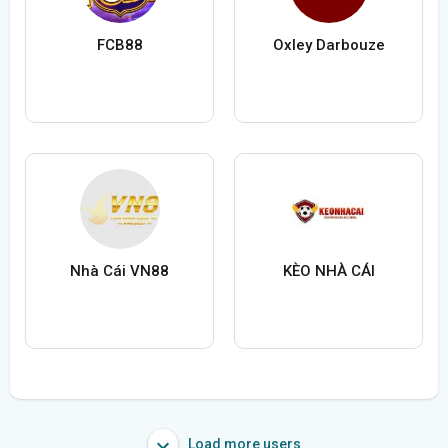
FCB88
Oxley Darbouze
Nhà Cái VN88
KÈO NHÀ CÁI
Load more users