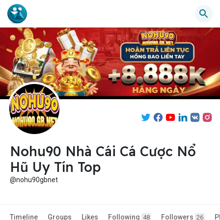
Nohu90 Nhà Cái Cá Cược Nổ
Hũ Uy Tín Top
@nohu90gbnet
Timeline
Groups
Likes
Following
Followers
P
48
26