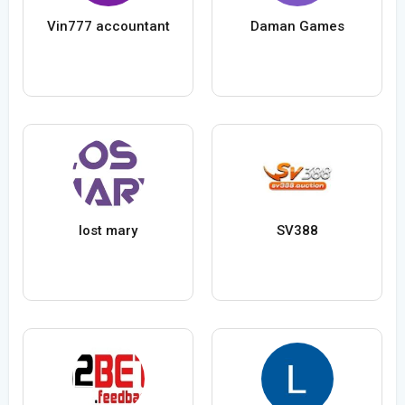
Vin777 accountant
Daman Games
lost mary
SV388