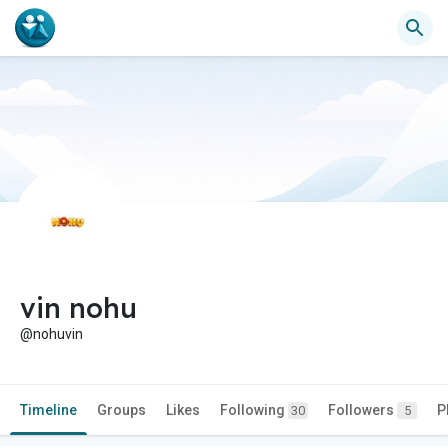
vin nohu
@nohuvin
Timeline
Groups
Likes
Following
Followers
P
30
5