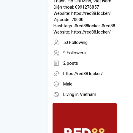
Thạnh, Hồ Chí Minh, Việt Nam
Điện thoại: 0991276857
Website: https://red88.locker/
Zipcode: 70000
Hashtags: #red88locker #red88
Website: https://red88.locker/
50 Following
9 Followers
2 posts
https://red88.locker/
Male
Living in Vietnam