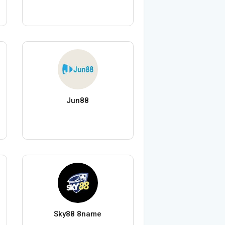
Jun88
Sky88 8name