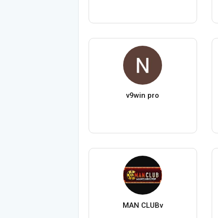
v9win pro
MAN CLUBv