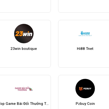
23win boutique
Hi88 Tnet
Top Game Bài Đổi Thưởng Tặng Vốn Miễn Phí
Pzbuy Coin