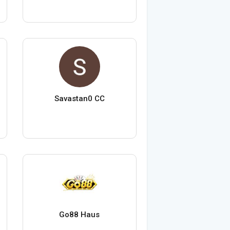
Savastan0 CC
Go88 Haus