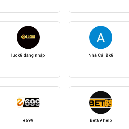
luck8 đăng nhập
Nhà Cái Bk8
e699
Bet69 help