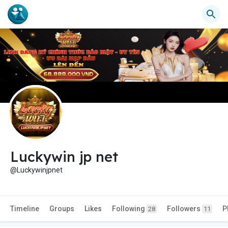
Luckywin jp net
@Luckywinjpnet
Timeline
Groups
Likes
Following
Followers
P
28
11