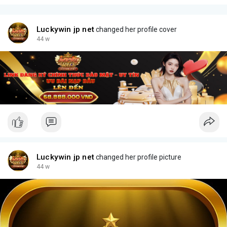
Luckywin jp net
changed her profile cover
44 w
Luckywin jp net
changed her profile picture
44 w