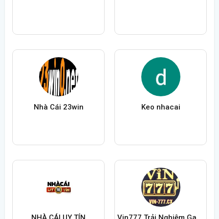
Nhà Cái 23win
Keo nhacai
NHÀ CÁI UY TÍN
Vin777 Trải Nghiệm Game Bài Đổi Thưởng