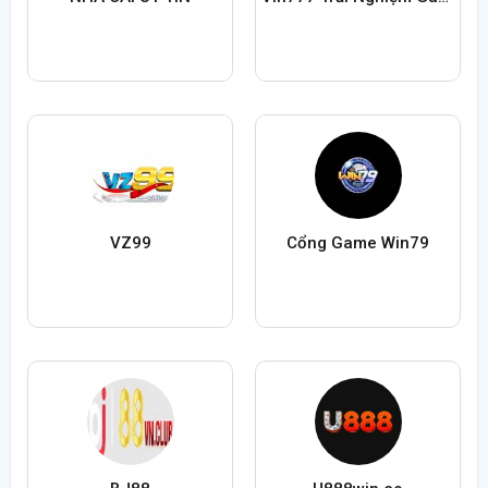
VZ99
Cổng Game Win79