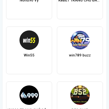
Nohu90 Vy
K8BET TRANG CHỦ ĐĂNG KÝ K8 BET
Win55
win789 buzz