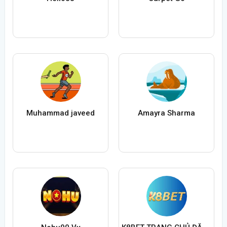
Muhammad javeed
Amayra Sharma