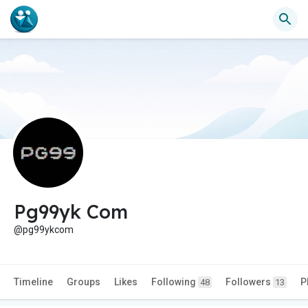
Pg99yk Com
@pg99ykcom
Timeline
Groups
Likes
Following
Followers
P
48
13