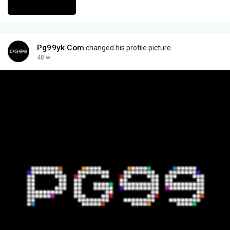
Pg99yk Com
changed his profile picture
48 w