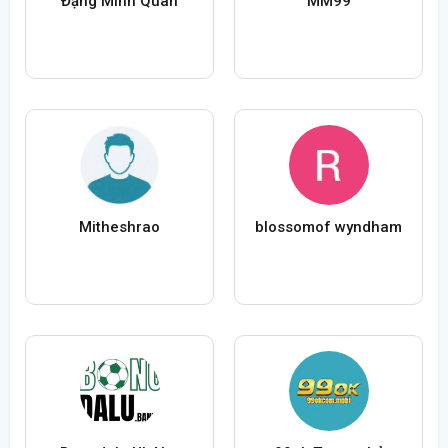
Đặng Minh Quân
MM99
Mitheshrao
blossomof wyndham