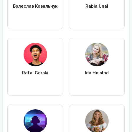
Болеслав Ковальчук
Rabia Ünal
Rafal Gorski
Ida Holstad