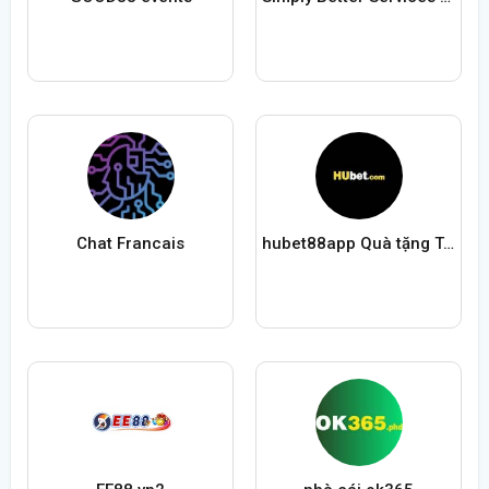
Chat Francais
hubet88app Quà tặng Tân Thủ 58k Đăng nhập