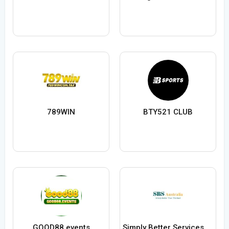
789WIN
BTY521 CLUB
GOOD88 events
Simply Better Services Australia