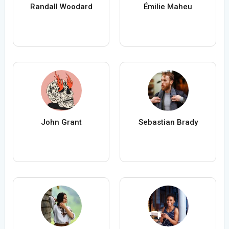
Randall Woodard
Émilie Maheu
John Grant
Sebastian Brady