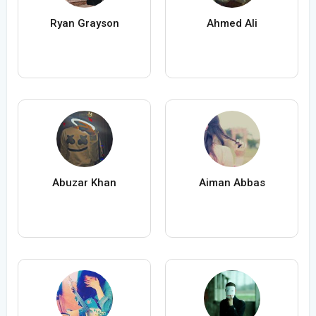
Ryan Grayson
Ahmed Ali
Abuzar Khan
Aiman Abbas