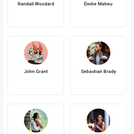
Randall Woodard
Émilie Maheu
John Grant
Sebastian Brady