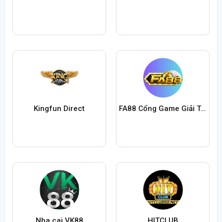
Kingfun Direct
FA88 Cổng Game Giải Trí Đổi Thưởng
Nha cai VK88
HITCLUB