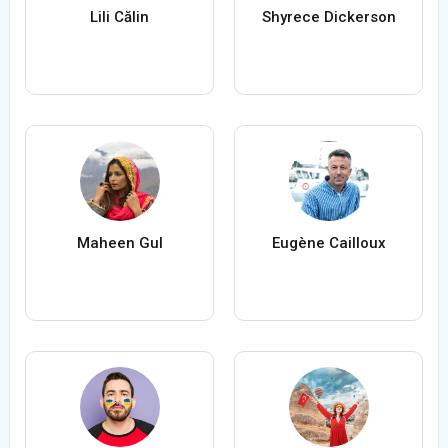
Lili Călin
Shyrece Dickerson
Maheen Gul
Eugène Cailloux