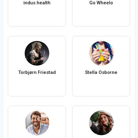
indus health
Go Wheelo
Torbjørn Friestad
Stella Osborne