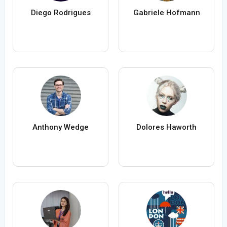
Diego Rodrigues
Gabriele Hofmann
Anthony Wedge
Dolores Haworth