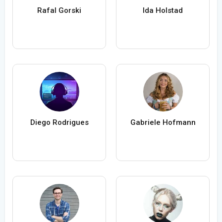
Rafal Gorski
Ida Holstad
Diego Rodrigues
Gabriele Hofmann