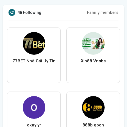
48 Following
Family members
77BET Nhà Cái Uy Tín
Xin88 Vnsbs
okay yr
888b qpon