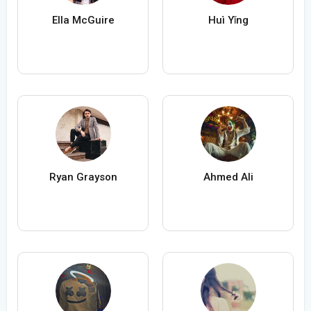
Ella McGuire
Huì Yǐng
Ryan Grayson
Ahmed Ali