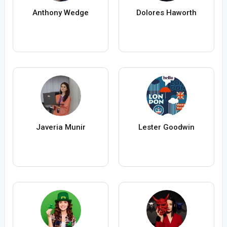
Anthony Wedge
Dolores Haworth
Javeria Munir
Lester Goodwin