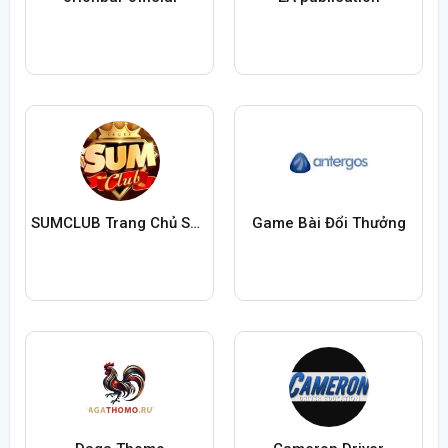
SUMCLUB Trang Chủ Sum Club
Game Bài Đổi Thưởng