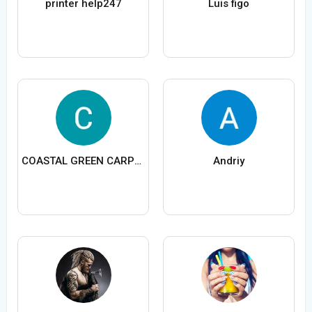
printer help247
Luis figo
COASTAL GREEN CARPET CLEAN
Andriy