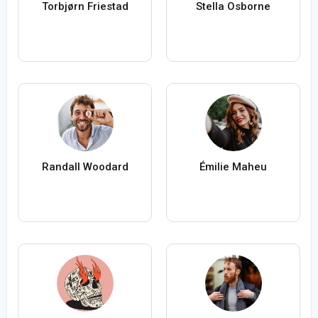
Torbjørn Friestad
Stella Osborne
Randall Woodard
Émilie Maheu