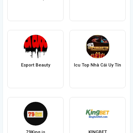
Esport Beauty
Icu Top Nhà Cái Uy Tín
79King is
KINGBET