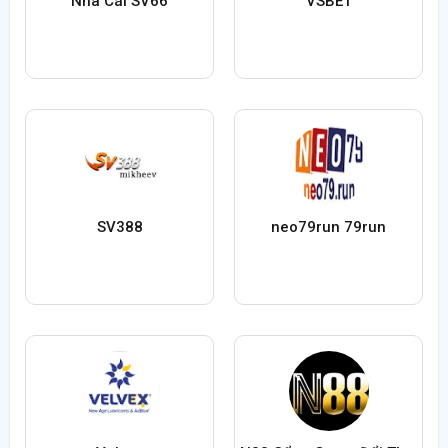
Nhà Cái SV66
VSBET
SV388
neo79run 79run