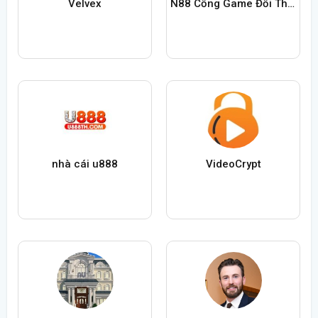
Velvex
N88 Cổng Game Đổi Thưởng Uy Tín
nhà cái u888
VideoCrypt