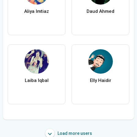
Aliya Imtiaz
Daud Ahmed
Laiba Iqbal
Elly Haidir
Load more users