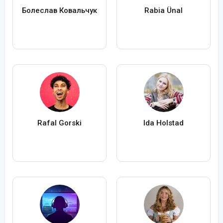
Болеслав Ковальчук
Rabia Ünal
Rafal Gorski
Ida Holstad