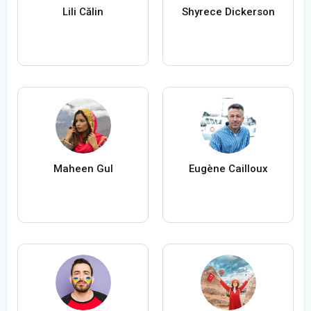
Lili Călin
Shyrece Dickerson
Maheen Gul
Eugène Cailloux