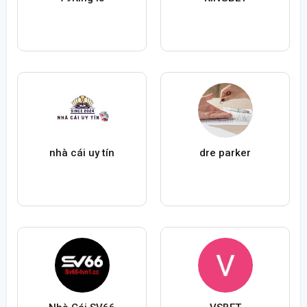
nhà cái uy tín
dre parker