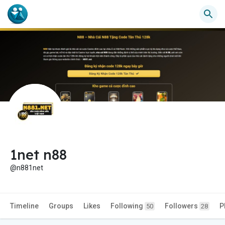
1net n88
@n881net
Timeline
Groups
Likes
Following
Followers
P
50
28